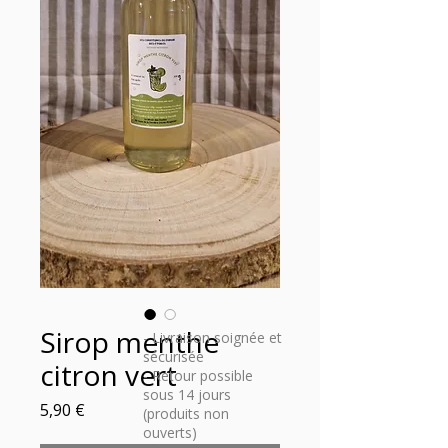
Sirop menthe
- Livraison soignée et
sécurisée
citron vert
- Retour possible
sous 14 jours
Prix
5,90 €
(produits non
ouverts)