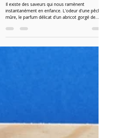
gourmandise artisanale qui
réinvente le fruit
Il existe des saveurs qui nous ramènent
instantanément en enfance. L'odeur d'une pêche
mûre, le parfum délicat d'un abricot gorgé de
soleil ou la douceur d'une fraise fraîchement
cueillie font partie de ces plaisirs simples qui
marquent les souvenirs. Ruban de Fraises Au
Miroir des Étoiles, nous avons voulu capturer ces
instants dans une création originale : les Rubans
de Fruits. Souples, gourmands et intensément
fruités, ils offrent une nouvelle façon de savourer
le fruit. I