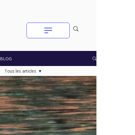
BLOG
Tous les articles
Tous les articles
nos produits
marché de Noël
recettes
Cuirs de Fruits