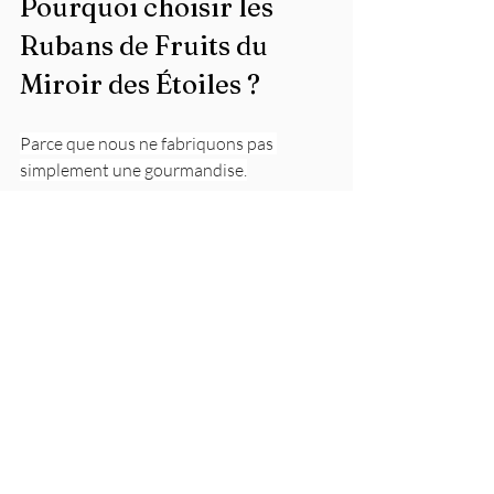
Pourquoi choisir les 
Rubans de Fruits du 
Miroir des Étoiles ?
Parce que nous ne fabriquons pas 
simplement une gourmandise.
Nous créons un produit qui reflète 
notre philosophie :
prendre le temps.
Respecter le fruit.
Privilégier la qualité.
Fabriquer artisanalement.
Proposer une gourmandise authentique 
qui procure une véritable émotion 
gustative.