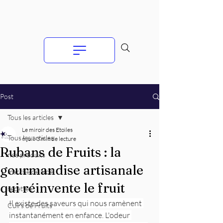
Post
Tous les articles
Le miroir des Etoiles
Tous les articles
6 juil.
3 min de lecture
Rubans de Fruits : la
nos produits
gourmandise artisanale
marché de Noël
qui réinvente le fruit
recettes
Il existe des saveurs qui nous ramènent 
Cuirs de Fruits
instantanément en enfance. L'odeur 