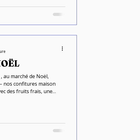
eur goût naturel et leur
ture
NOËL
 , au marché de Noël,
 – nos confitures maison
c des fruits frais, une
es familiales transmises au