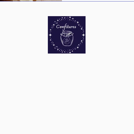
CONTACTS
05 53 58 14 81
/
06 73 87 37 09
86 route de la Ferrière - Le Bas Faget
Con
24240 Pomport - France
📧:
lemiroirdesetoiles@gmail.com
P