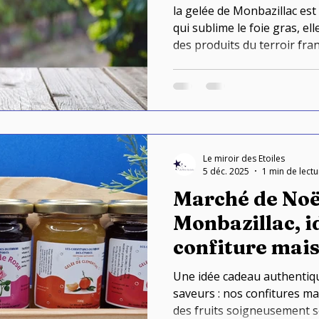
la gelée de Monbazillac es
qui sublime le foie gras, elle
des produits du terroir fra
tables gastronomiques
Le miroir des Etoiles
5 déc. 2025
1 min de lectu
Marché de Noë
Monbazillac, idée cadeau :
confiture mais
Une idée cadeau authentique
saveurs : nos confitures m
des fruits soigneusement s