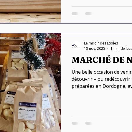
quantités, pour préserver l
texture généreuse.
Le miroir des Etoiles
18 nov. 2025
1 min de lec
MARCHÉ DE 
Une belle occasion de venir
découvrir – ou redécouvrir
préparées en Dordogne, ave
cuisson douce et des recett
fil des années.